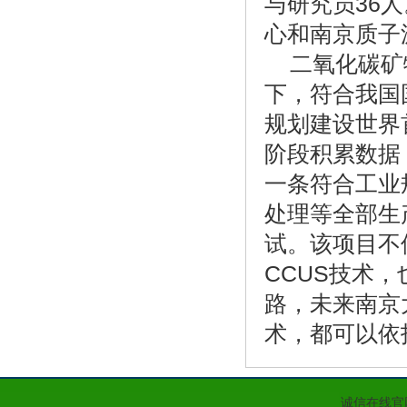
与研究员36
心和南京质子
二氧化碳矿
下，符合我国
规划建设世界
阶段积累数据
一条符合工业
处理等全部生
试。该项目不
CCUS技术
路，未来南京
术，都可以依
诚信在线官