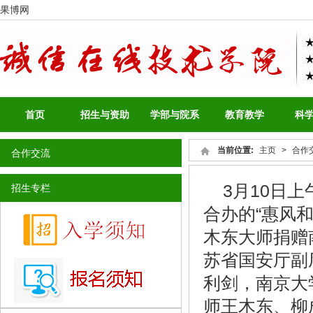
果博网
首页
招生与资助
学部与院系
教育教学
科
当前位置:
主页
>
合作
合作交流
3月10日
招生专栏
合办的“惠风
木东大师捐赠
苏省国安厅副
利剑，南京大
师王木东、柳